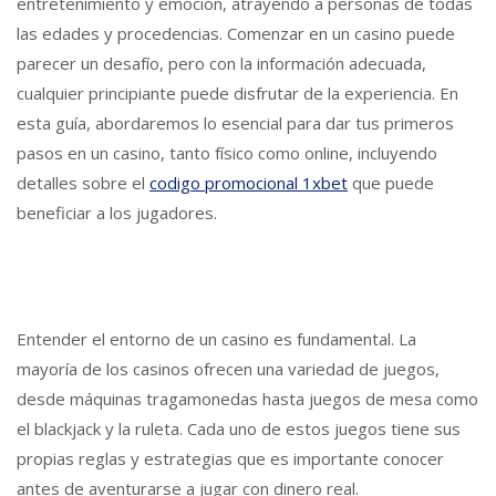
entretenimiento y emoción, atrayendo a personas de todas
las edades y procedencias. Comenzar en un casino puede
parecer un desafío, pero con la información adecuada,
cualquier principiante puede disfrutar de la experiencia. En
esta guía, abordaremos lo esencial para dar tus primeros
pasos en un casino, tanto físico como online, incluyendo
detalles sobre el
codigo promocional 1xbet
que puede
beneficiar a los jugadores.
Entender el entorno de un casino es fundamental. La
mayoría de los casinos ofrecen una variedad de juegos,
desde máquinas tragamonedas hasta juegos de mesa como
el blackjack y la ruleta. Cada uno de estos juegos tiene sus
propias reglas y estrategias que es importante conocer
antes de aventurarse a jugar con dinero real.