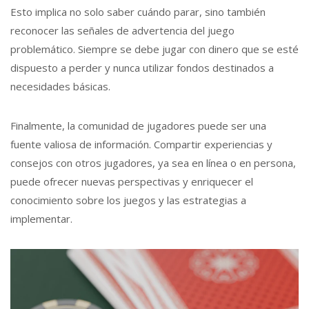
Esto implica no solo saber cuándo parar, sino también
reconocer las señales de advertencia del juego
problemático. Siempre se debe jugar con dinero que se esté
dispuesto a perder y nunca utilizar fondos destinados a
necesidades básicas.
Finalmente, la comunidad de jugadores puede ser una
fuente valiosa de información. Compartir experiencias y
consejos con otros jugadores, ya sea en línea o en persona,
puede ofrecer nuevas perspectivas y enriquecer el
conocimiento sobre los juegos y las estrategias a
implementar.