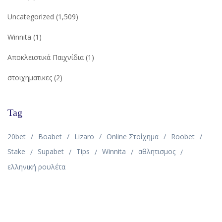
Uncategorized
(1,509)
Winnita
(1)
Αποκλειστικά Παιχνίδια
(1)
στοιχηματικες
(2)
Tag
20bet
Boabet
Lizaro
Online Στοίχημα
Roobet
Stake
Supabet
Tips
Winnita
αθλητισμος
ελληνική ρουλέτα