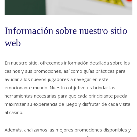
Información sobre nuestro sitio
web
En nuestro sitio, ofrecemos información detallada sobre los
casinos y sus promociones, así como guías prácticas para
ayudar a los nuevos jugadores a navegar en este
emocionante mundo. Nuestro objetivo es brindar las
herramientas necesarias para que cada principiante pueda
maximizar su experiencia de juego y disfrutar de cada visita
al casino.
Además, analizamos las mejores promociones disponibles y