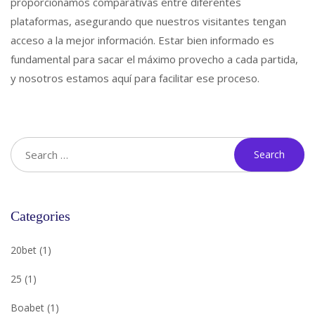
proporcionamos comparativas entre diferentes
plataformas, asegurando que nuestros visitantes tengan
acceso a la mejor información. Estar bien informado es
fundamental para sacar el máximo provecho a cada partida,
y nosotros estamos aquí para facilitar ese proceso.
Categories
20bet
(1)
25
(1)
Boabet
(1)