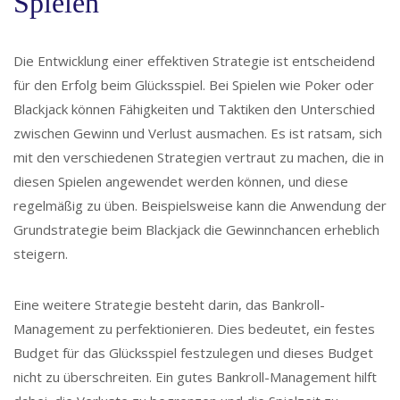
Spielen
Die Entwicklung einer effektiven Strategie ist entscheidend
für den Erfolg beim Glücksspiel. Bei Spielen wie Poker oder
Blackjack können Fähigkeiten und Taktiken den Unterschied
zwischen Gewinn und Verlust ausmachen. Es ist ratsam, sich
mit den verschiedenen Strategien vertraut zu machen, die in
diesen Spielen angewendet werden können, und diese
regelmäßig zu üben. Beispielsweise kann die Anwendung der
Grundstrategie beim Blackjack die Gewinnchancen erheblich
steigern.
Eine weitere Strategie besteht darin, das Bankroll-
Management zu perfektionieren. Dies bedeutet, ein festes
Budget für das Glücksspiel festzulegen und dieses Budget
nicht zu überschreiten. Ein gutes Bankroll-Management hilft