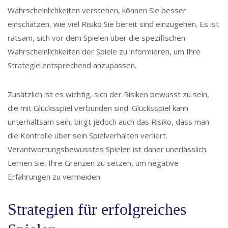
Wahrscheinlichkeiten verstehen, können Sie besser
einschätzen, wie viel Risiko Sie bereit sind einzugehen. Es ist
ratsam, sich vor dem Spielen über die spezifischen
Wahrscheinlichkeiten der Spiele zu informieren, um Ihre
Strategie entsprechend anzupassen.
Zusätzlich ist es wichtig, sich der Risiken bewusst zu sein,
die mit Glücksspiel verbunden sind. Glücksspiel kann
unterhaltsam sein, birgt jedoch auch das Risiko, dass man
die Kontrolle über sein Spielverhalten verliert.
Verantwortungsbewusstes Spielen ist daher unerlässlich.
Lernen Sie, Ihre Grenzen zu setzen, um negative
Erfahrungen zu vermeiden.
Strategien für erfolgreiches