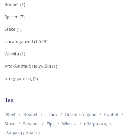
Roobet
(1)
Spellen
(7)
Stake
(1)
Uncategorized
(1,509)
Winnita
(1)
Αποκλειστικά Παιχνίδια
(1)
στοιχηματικες
(2)
Tag
20bet
Boabet
Lizaro
Online Στοίχημα
Roobet
Stake
Supabet
Tips
Winnita
αθλητισμος
ελληνική ρουλέτα