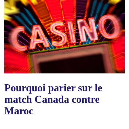
Pourquoi parier sur le
match Canada contre
Maroc