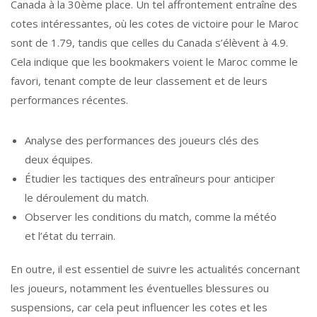
Canada à la 30ème place. Un tel affrontement entraîne des
cotes intéressantes, où les cotes de victoire pour le Maroc
sont de 1.79, tandis que celles du Canada s’élèvent à 4.9.
Cela indique que les bookmakers voient le Maroc comme le
favori, tenant compte de leur classement et de leurs
performances récentes.
Analyse des performances des joueurs clés des
deux équipes.
Étudier les tactiques des entraîneurs pour anticiper
le déroulement du match.
Observer les conditions du match, comme la météo
et l’état du terrain.
En outre, il est essentiel de suivre les actualités concernant
les joueurs, notamment les éventuelles blessures ou
suspensions, car cela peut influencer les cotes et les