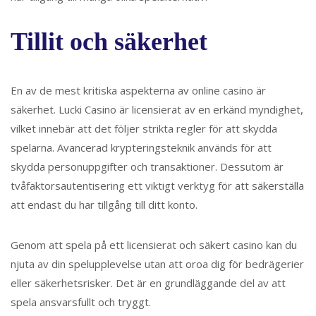
Tillit och säkerhet
En av de mest kritiska aspekterna av online casino är
säkerhet. Lucki Casino är licensierat av en erkänd myndighet,
vilket innebär att det följer strikta regler för att skydda
spelarna. Avancerad krypteringsteknik används för att
skydda personuppgifter och transaktioner. Dessutom är
tvåfaktorsautentisering ett viktigt verktyg för att säkerställa
att endast du har tillgång till ditt konto.
Genom att spela på ett licensierat och säkert casino kan du
njuta av din spelupplevelse utan att oroa dig för bedrägerier
eller säkerhetsrisker. Det är en grundläggande del av att
spela ansvarsfullt och tryggt.