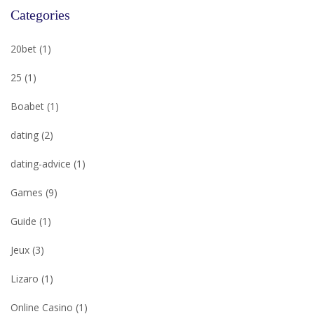
Categories
20bet
(1)
25
(1)
Boabet
(1)
dating
(2)
dating-advice
(1)
Games
(9)
Guide
(1)
Jeux
(3)
Lizaro
(1)
Online Casino
(1)