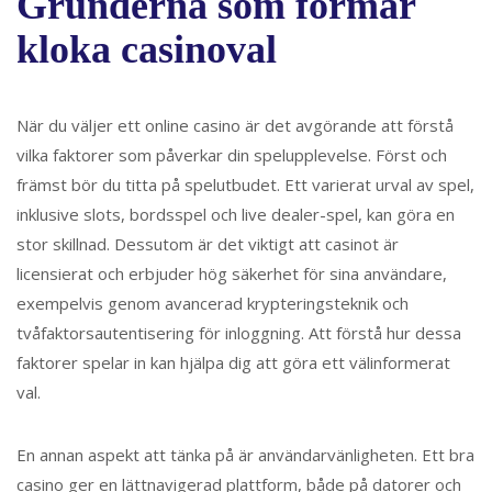
Grunderna som formar
kloka casinoval
När du väljer ett online casino är det avgörande att förstå
vilka faktorer som påverkar din spelupplevelse. Först och
främst bör du titta på spelutbudet. Ett varierat urval av spel,
inklusive slots, bordsspel och live dealer-spel, kan göra en
stor skillnad. Dessutom är det viktigt att casinot är
licensierat och erbjuder hög säkerhet för sina användare,
exempelvis genom avancerad krypteringsteknik och
tvåfaktorsautentisering för inloggning. Att förstå hur dessa
faktorer spelar in kan hjälpa dig att göra ett välinformerat
val.
En annan aspekt att tänka på är användarvänligheten. Ett bra
casino ger en lättnavigerad plattform, både på datorer och