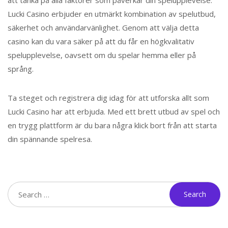
att tänka på alla faktorer som påverkar din spelupplevelse.
Lucki Casino erbjuder en utmärkt kombination av spelutbud,
säkerhet och användarvänlighet. Genom att välja detta
casino kan du vara säker på att du får en högkvalitativ
spelupplevelse, oavsett om du spelar hemma eller på
språng.
Ta steget och registrera dig idag för att utforska allt som
Lucki Casino har att erbjuda. Med ett brett utbud av spel och
en trygg plattform är du bara några klick bort från att starta
din spännande spelresa.