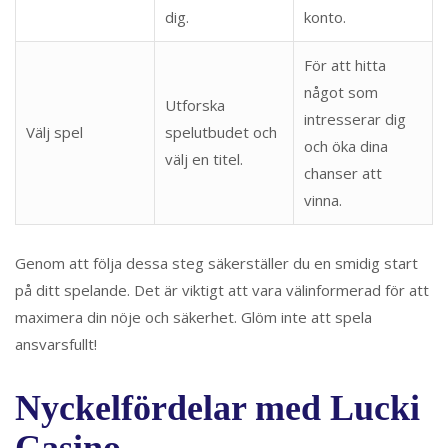
dig.
konto.
För att hitta
något som
Utforska
intresserar dig
Välj spel
spelutbudet och
och öka dina
välj en titel.
chanser att
vinna.
Genom att följa dessa steg säkerställer du en smidig start
på ditt spelande. Det är viktigt att vara välinformerad för att
maximera din nöje och säkerhet. Glöm inte att spela
ansvarsfullt!
Nyckelfördelar med Lucki
Casino