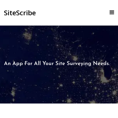
SiteScribe
An App For All Your Site Surveying Needs.​