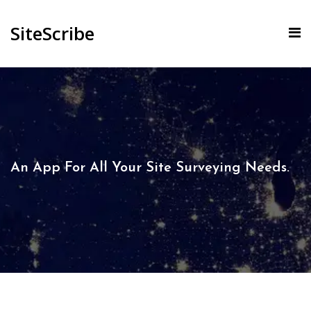
SiteScribe
An App For All Your Site Surveying Needs.​