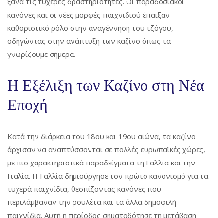
ξανά τις τυχερές δραστηριότητες. Οι παραδοσιακοί
κανόνες και οι νέες μορφές παιχνιδιού έπαιξαν
καθοριστικό ρόλο στην αναγέννηση του τζόγου,
οδηγώντας στην ανάπτυξη των καζίνο όπως τα
γνωρίζουμε σήμερα.
Η Εξέλιξη των Καζίνο στη Νέα
Εποχή
Κατά την διάρκεια του 18ου και 19ου αιώνα, τα καζίνο
άρχισαν να αναπτύσσονται σε πολλές ευρωπαϊκές χώρες,
με πιο χαρακτηριστικά παραδείγματα τη Γαλλία και την
Ιταλία. Η Γαλλία δημιούργησε τον πρώτο κανονισμό για τα
τυχερά παιχνίδια, θεσπίζοντας κανόνες που
περιλάμβαναν την ρουλέτα και τα άλλα δημοφιλή
παιχνίδια. Αυτή η περίοδος σηματοδότησε τη μετάβαση