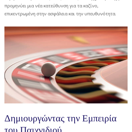
προμηνύει μια νέα κατεύθυνση για τα καζίνο,
επικεντρωμένη στην ασφάλεια και την υπευθυνότητα.
Δημιουργώντας την Εμπειρία
του Παιχνιδιού