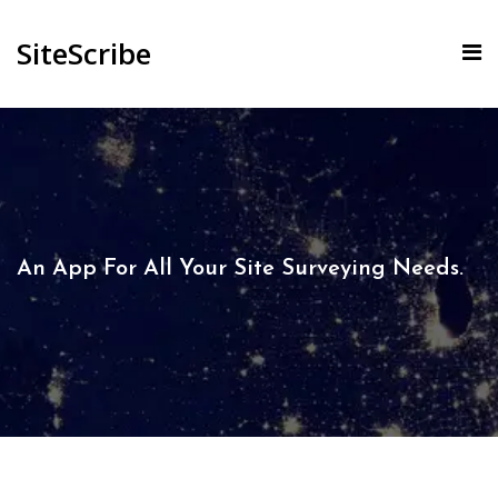
SiteScribe
An App For All Your Site Surveying Needs.​