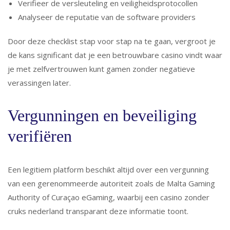
Verifieer de versleuteling en veiligheidsprotocollen
Analyseer de reputatie van de software providers
Door deze checklist stap voor stap na te gaan, vergroot je
de kans significant dat je een betrouwbare casino vindt waar
je met zelfvertrouwen kunt gamen zonder negatieve
verassingen later.
Vergunningen en beveiliging
verifiëren
Een legitiem platform beschikt altijd over een vergunning
van een gerenommeerde autoriteit zoals de Malta Gaming
Authority of Curaçao eGaming, waarbij een casino zonder
cruks nederland transparant deze informatie toont.