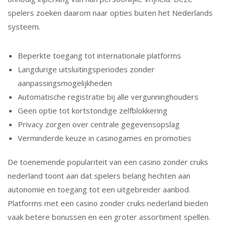
spelers zoeken daarom naar opties buiten het Nederlands
systeem.
Beperkte toegang tot internationale platforms
Langdurige uitsluitingsperiodes zonder
aanpassingsmogelijkheden
Automatische registratie bij alle vergunninghouders
Geen optie tot kortstondige zelfblokkering
Privacy zorgen over centrale gegevensopslag
Verminderde keuze in casinogames en promoties
De toenemende populariteit van een casino zonder cruks
nederland toont aan dat spelers belang hechten aan
autonomie en toegang tot een uitgebreider aanbod.
Platforms met een casino zonder cruks nederland bieden
vaak betere bonussen en een groter assortiment spellen.