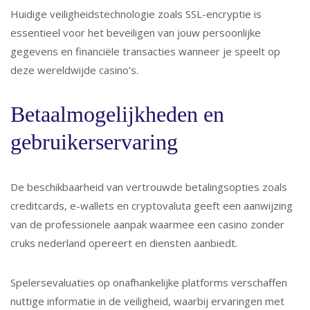
Huidige veiligheidstechnologie zoals SSL-encryptie is
essentieel voor het beveiligen van jouw persoonlijke
gegevens en financiële transacties wanneer je speelt op
deze wereldwijde casino’s.
Betaalmogelijkheden en
gebruikerservaring
De beschikbaarheid van vertrouwde betalingsopties zoals
creditcards, e-wallets en cryptovaluta geeft een aanwijzing
van de professionele aanpak waarmee een casino zonder
cruks nederland opereert en diensten aanbiedt.
Spelersevaluaties op onafhankelijke platforms verschaffen
nuttige informatie in de veiligheid, waarbij ervaringen met