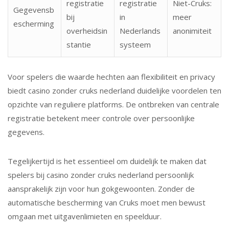
registratie
registratie
Niet-Cruks:
Gegevensb
bij
in
meer
escherming
overheidsin
Nederlands
anonimiteit
stantie
systeem
Voor spelers die waarde hechten aan flexibiliteit en privacy
biedt casino zonder cruks nederland duidelijke voordelen ten
opzichte van reguliere platforms. De ontbreken van centrale
registratie betekent meer controle over persoonlijke
gegevens.
Tegelijkertijd is het essentieel om duidelijk te maken dat
spelers bij casino zonder cruks nederland persoonlijk
aansprakelijk zijn voor hun gokgewoonten. Zonder de
automatische bescherming van Cruks moet men bewust
omgaan met uitgavenlimieten en speelduur.