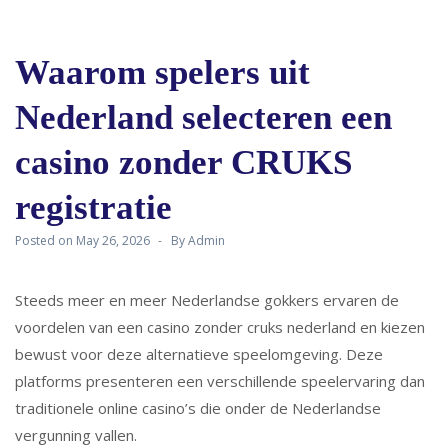
Waarom spelers uit
Nederland selecteren een
casino zonder CRUKS
registratie
Posted on
May 26, 2026
By
Admin
Steeds meer en meer Nederlandse gokkers ervaren de
voordelen van een casino zonder cruks nederland en kiezen
bewust voor deze alternatieve speelomgeving. Deze
platforms presenteren een verschillende speelervaring dan
traditionele online casino’s die onder de Nederlandse
vergunning vallen.