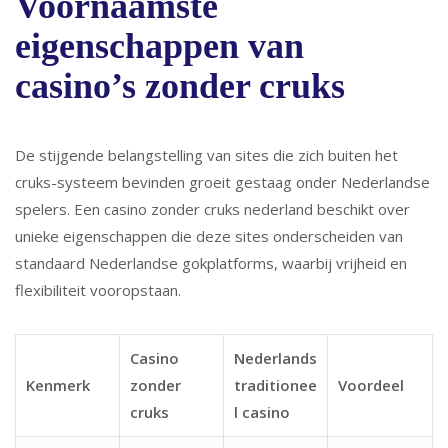
Voornaamste
eigenschappen van
casino’s zonder cruks
De stijgende belangstelling van sites die zich buiten het
cruks-systeem bevinden groeit gestaag onder Nederlandse
spelers. Een casino zonder cruks nederland beschikt over
unieke eigenschappen die deze sites onderscheiden van
standaard Nederlandse gokplatforms, waarbij vrijheid en
flexibiliteit vooropstaan.
Casino
Nederlands
Kenmerk
zonder
traditionee
Voordeel
cruks
l casino